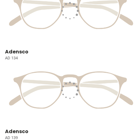
Adensco
AD 134
Adensco
AD 139