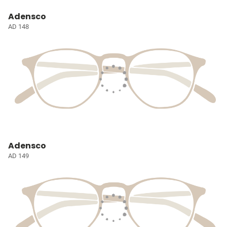
Adensco
AD 148
Adensco
AD 149