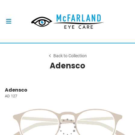
Back to Collection
Adensco
Adensco
AD 127