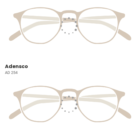
Adensco
AD 254