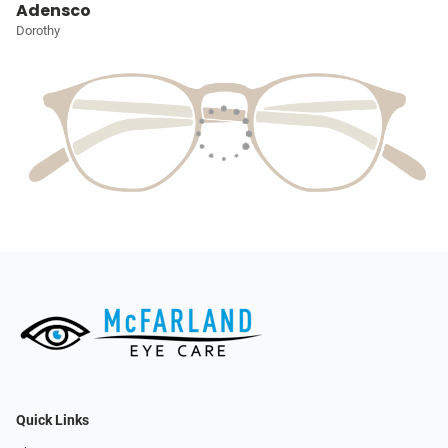
Adensco
Dorothy
Quick Links