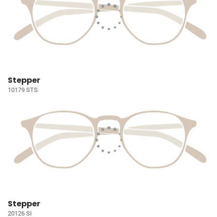
Stepper
10179 STS
Stepper
20126 SI