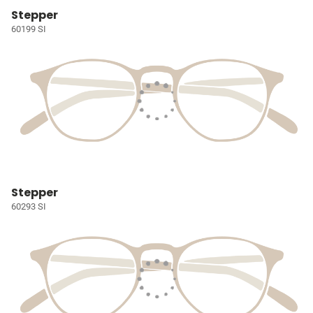
Stepper
60199 SI
Stepper
60293 SI