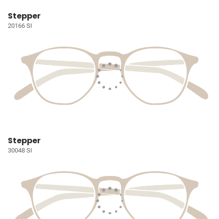
Stepper
20166 SI
Stepper
30048 SI