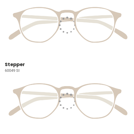
Stepper
60049 SI