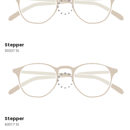
Stepper
50337 SI
Stepper
60017 SI