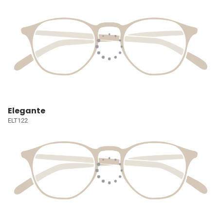
Elegante
ELT122