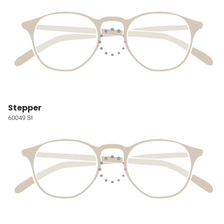
Stepper
60049 SI