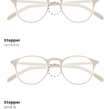
Stepper
10179 STS
Stepper
20126 SI