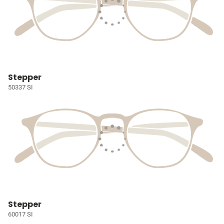
Stepper
50337 SI
Stepper
60017 SI