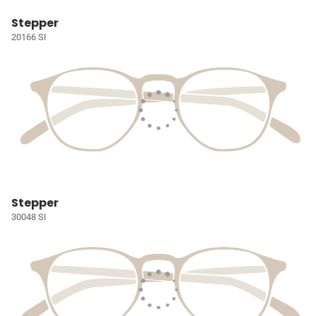
Stepper
20166 SI
Stepper
30048 SI