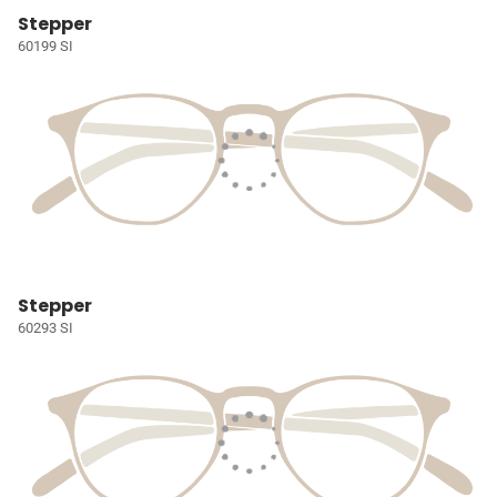
Stepper
60199 SI
Stepper
60293 SI