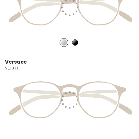
Versace
VE1311