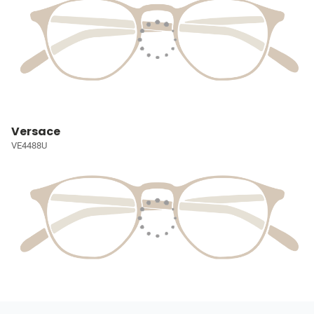
Versace
VE4488U