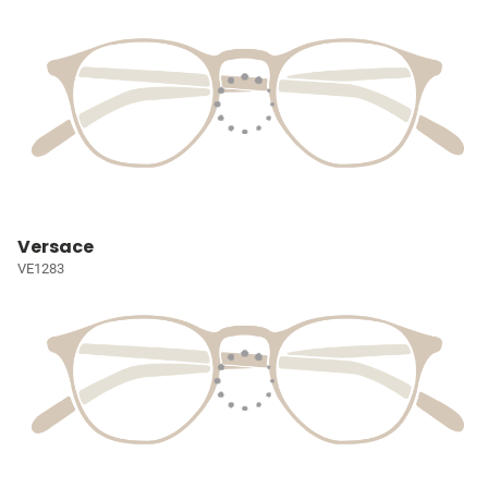
Versace
VE1283