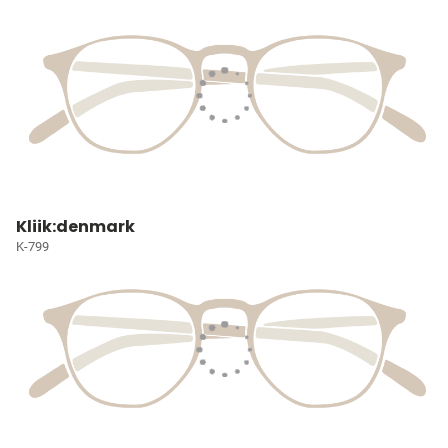
Kliik:denmark
K-799