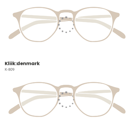
Kliik:denmark
K-809