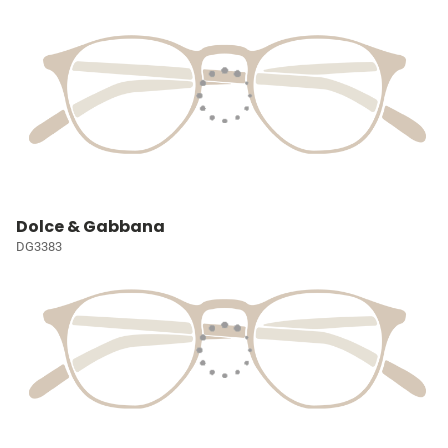
Dolce & Gabbana
DG3383