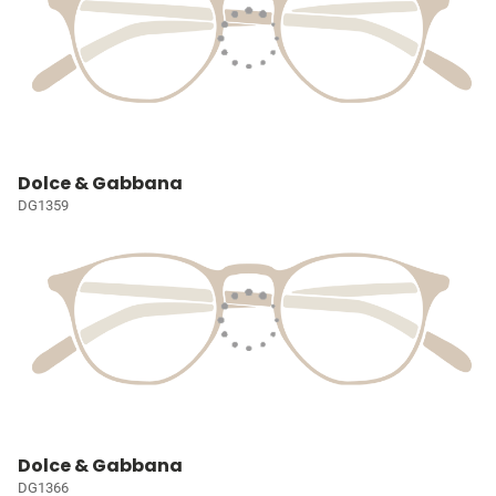
Dolce & Gabbana
DG1359
Dolce & Gabbana
DG1366