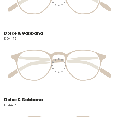
Dolce & Gabbana
DG4475
Dolce & Gabbana
DG4495