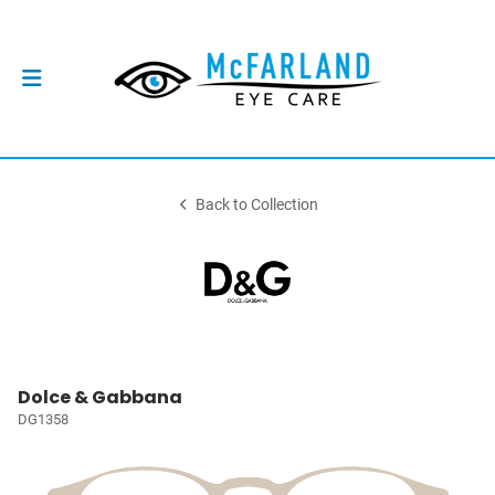
Back to Collection
Dolce & Gabbana
DG1358